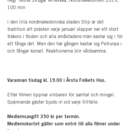
Regi Teona Strugar Mitevska, Nordmakedonien 2019,
100 min
I den lilla nordmakedoniska staden Stip är det
tradition att prästen varje januari släpper ner ett stort
träkors i floden och alla småstadens män kastar sig i för
att fånga det. Men den här gången kastar sig Petrunya i
och fångar korset. Reaktionerna blir våldsamma.
Varannan tisdag kl. 19.00 i Årsta Folkets Hus.
Efter filmen öppnar vinbaren för samtal och mingel.
Spännande gäster bjuds in vid varje tillfälle.
Medlemsavgift 350 kr per termin.
Medlemskortet gäller som entré till alla filmer under