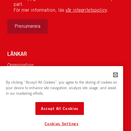
part.
För mer information, läs
vår integritetspolicy
.
Prenumerera
LÄNKAR
Organisation
Om Oss
Lediga jobb
By clicking “Accept All Cookies”, you agree to the storing of cookies on
Nyheter och pressrum
your device to enhance site navigation, analyze site usage, and assist
in our marketing efforts.
Restaurang och konferens:
cirkelnstockholm.se
Accept All Cookies
Cookies Settings