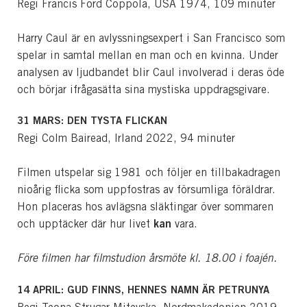
Regi Francis Ford Coppola, USA 1974, 109 minuter
Harry Caul är en avlyssningsexpert i San Francisco som
spelar in samtal mellan en man och en kvinna. Under
analysen av ljudbandet blir Caul involverad i deras öde
och börjar ifrågasätta sina mystiska uppdragsgivare.
31 MARS: DEN TYSTA FLICKAN
Regi Colm Bairead, Irland 2022, 94 minuter
Filmen utspelar sig 1981 och följer en tillbakadragen
nioårig flicka som uppfostras av försumliga föräldrar.
Hon placeras hos avlägsna släktingar över sommaren
kan
och upptäcker där hur livet
vara.
Före filmen har filmstudion årsmöte kl. 18.00 i foajén.
14 APRIL: GUD FINNS, HENNES NAMN ÄR PETRUNYA