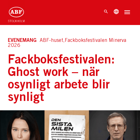
EVENEMANG
ABF-huset,Fackboksfestivalen Minerva
2026
Fackboksfestivalen:
Ghost work – när
osynligt arbete blir
synligt