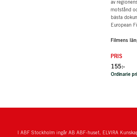
av regionen
motstånd oc
bästa dokum
European Fi
Filmens län
PRIS
155:-
Ordinarie pr
I ABF Stockholm ingår AB ABF-huset, ELVIRA Kunskap