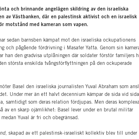
önta och brinnande angelägen skildring av den israeliska
n av Västbanken, där en palestinsk aktivist och en israelisk
 gör motstånd med kameran som vapen.
har sedan barnsben kämpat mot den israeliska ockupationens
ng och pågående fördrivning i Masafer Yatta. Genom sin kamer
r han den gradvisa utplåningen där soldater förstör familjers 
den största enskilda tvångsförflyttningen på den ockuperade
.
möter Basel den israeliska journalisten Yuval Abraham som ansl
ndet. Under mer än ett halvt decennium kämpar de sida vid sid
na, samtidigt som deras relation fördjupas. Men deras komplex
å av en skarp ojämlikhet: Basel lever under en brutal militär
 medan Yuval är fri och obegränsad.
and
, skapad av ett palestinsk-israeliskt kollektiv blev till under