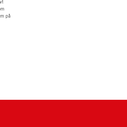
vt
som
ilm på