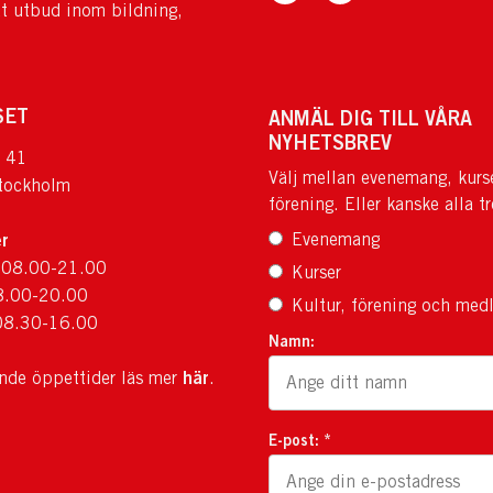
tt utbud inom bildning,
SET
ANMÄL DIG TILL VÅRA
NYHETSBREV
 41
Välj mellan evenemang, kurs
tockholm
förening. Eller kanske alla tr
r
Evenemang
 08.00-21.00
Kurser
8.00-20.00
Kultur, förening och med
08.30-16.00
Namn:
här
ande öppettider läs mer
.
E-post: *