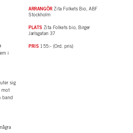
ARRANGÖR
Zita Folkets Bio, ABF
Stockholm
PLATS
Zita Folkets bio, Birger
Jarlsgatan 37
a
PRIS
155:- (Ord. pris)
hem i
uter sig
a mot
a band
 några