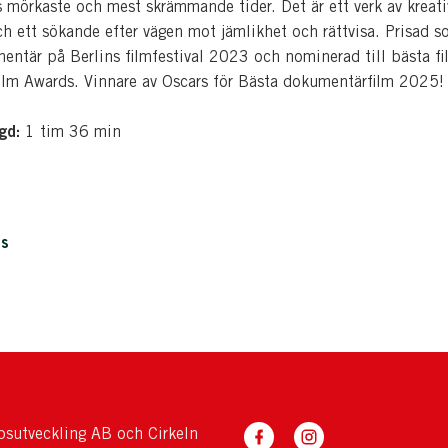
s mörkaste och mest skrämmande tider. Det är ett verk av kreati
h ett sökande efter vägen mot jämlikhet och rättvisa. Prisad 
entär på Berlins filmfestival 2023 och nominerad till bästa f
lm Awards. Vinnare av Oscars för Bästa dokumentärfilm 2025!
gd:
1 tim 36 min
is
sutveckling AB och Cirkeln