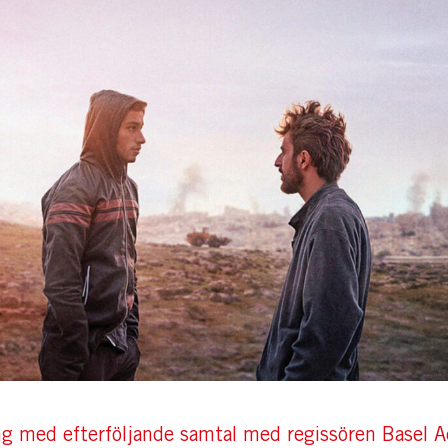
ng med efterföljande samtal med regissören Basel A