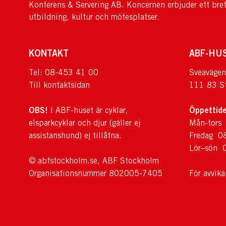
Konferens & Servering AB. Koncernen erbjuder ett bre
utbildning, kultur och mötesplatser.
KONTAKT
ABF-HU
Tel: 08-453 41 00
Sveavägen
Till kontaktsidan
111 83 S
OBS!
Öppettide
I ABF-huset är cyklar,
elsparkcyklar och djur (gäller ej
Mån-tors
assistanshund) ej tillåtna.
Fredag 0
Lör–sön 
© abfstockholm.se, ABF Stockholm
Organisationsnummer 802005-7405
För avvik