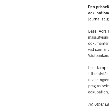
Den prisbel
ockupatione
journalist
Basel Adra 
massutvisni
dokumentera
vad som är 
Västbanken
I sin kamp 
till motstå
utvisningar
präglas ocks
ockupation,
No Other L