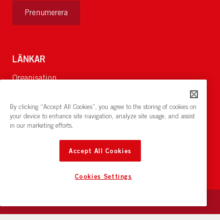
Prenumerera
LÄNKAR
Organisation
Om Oss
Lediga jobb
By clicking “Accept All Cookies”, you agree to the storing of cookies on
Nyheter och pressrum
your device to enhance site navigation, analyze site usage, and assist
in our marketing efforts.
Restaurang och konferens:
cirkelnstockholm.se
Accept All Cookies
Cookies Settings