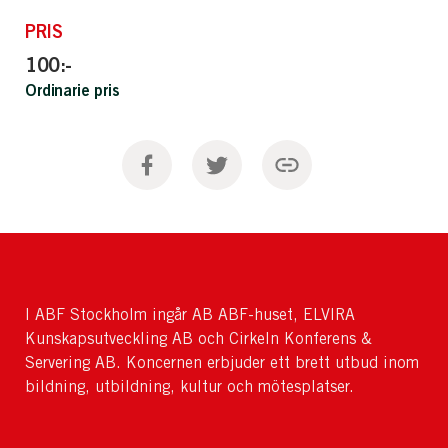
PRIS
100:-
Ordinarie pris
I ABF Stockholm ingår AB ABF-huset, ELVIRA
Kunskapsutveckling AB och Cirkeln Konferens &
Servering AB. Koncernen erbjuder ett brett utbud inom
bildning, utbildning, kultur och mötesplatser.