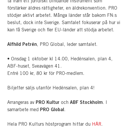
ta fram ett juridiskt bindande instrument som
förstärker äldres rättigheter, en äldrekonvention. PRO
stödjer aktivt arbetet. Många länder står bakom FN:s
beslut, dock inte Sverige. Samtalet fokuserar på hur vi
kan få Sverige och fler EU-länder att stödja arbetet.
Alfhild Petrén
, PRO Global, leder samtalet.
• Onsdag 1 oktober kl 14.00, Hedénsalen, plan 4,
ABF-huset, Sveavägen 41.
Entré 100 kr, 80 kr för PRO-medlem.
Biljetter säljs utanför Hedénsalen, plan 4!
PRO Kultur
ABF Stockholm
Arrangeras av
och
. I
PRO Global
samarbete med
.
Hela PRO Kulturs höstprogram hittar du
HÄR
.