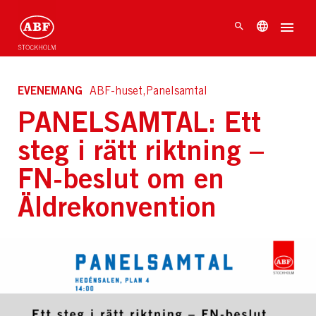
EVENEMANG
ABF-huset,Panelsamtal
PANELSAMTAL: Ett
steg i rätt riktning –
FN-beslut om en
Äldrekonvention