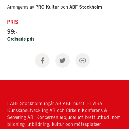
PRO Kultur
ABF Stockholm
Arrangeras av
och
PRIS
99:-
Ordinarie pris
I ABF Stockholm ingår AB ABF-huset, ELVIRA
Kunskapsutveckling AB och Cirkeln Konferens &
Servering AB. Koncernen erbjuder ett brett utbud inom
bildning, utbildning, kultur och mötesplatser.