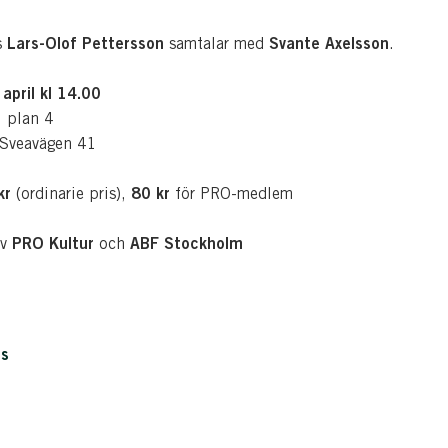
Lars-Olof Pettersson
Svante Axelsson
s
samtalar med
.
april kl 14.00
 plan 4
 Sveavägen 41
kr
80 kr
(ordinarie pris),
för PRO-medlem
PRO Kultur
ABF Stockholm
av
och
is