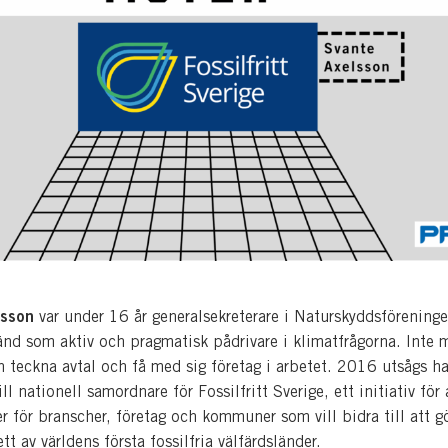
lsson
var under 16 år generalsekreterare i Naturskyddsförening
änd som aktiv och pragmatisk pådrivare i klimatfrågorna. Inte 
n teckna avtal och få med sig företag i arbetet. 2016 utsågs h
ll nationell samordnare för Fossilfritt Sverige, ett initiativ för 
 för branscher, företag och kommuner som vill bidra till att g
ett av världens första fossilfria välfärdsländer.