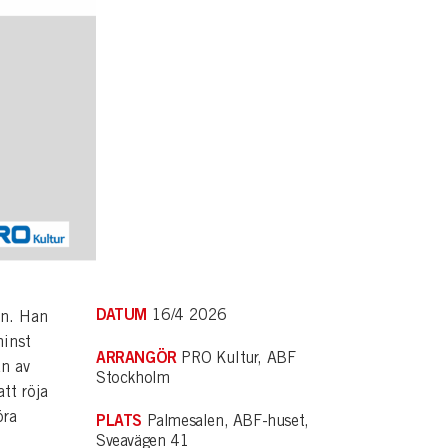
DATUM
16/4 2026
en. Han
minst
ARRANGÖR
PRO Kultur, ABF
an av
Stockholm
att röja
öra
PLATS
Palmesalen, ABF-huset,
Sveavägen 41