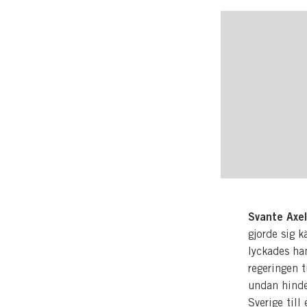
Svante Axe
gjorde sig k
lyckades ha
regeringen ti
undan hinder
Sverige till 