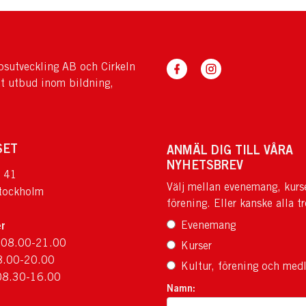
sutveckling AB och Cirkeln
tt utbud inom bildning,
SET
ANMÄL DIG TILL VÅRA
NYHETSBREV
 41
Välj mellan evenemang, kurs
tockholm
förening. Eller kanske alla tr
r
Evenemang
 08.00-21.00
Kurser
8.00-20.00
Kultur, förening och med
08.30-16.00
Namn: