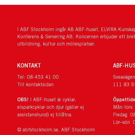
I ABF Stockholm ingår AB ABF-huset, ELVIRA Kunskap
Konferens & Servering AB. Koncernen erbjuder ett bre
utbildning, kultur och mötesplatser.
KONTAKT
ABF-HU
Tel: 08-453 41 00
Sveavägen
Till kontaktsidan
111 83 S
OBS!
Öppettide
I ABF-huset är cyklar,
elsparkcyklar och djur (gäller ej
Mån-tors
assistanshund) ej tillåtna.
Fredag 0
Lör–sön 
© abfstockholm.se, ABF Stockholm