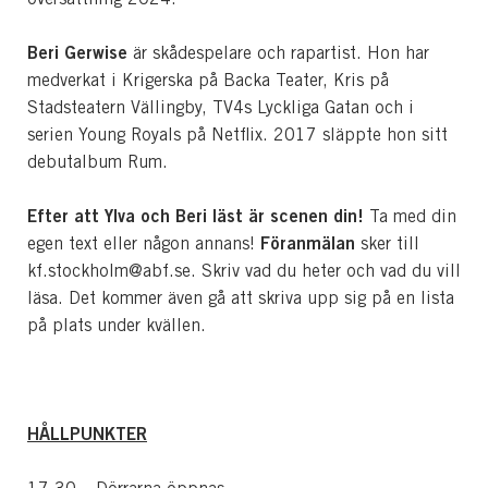
Beri Gerwise
är skådespelare och rapartist. Hon har
medverkat i Krigerska på Backa Teater, Kris på
Stadsteatern Vällingby, TV4s Lyckliga Gatan och i
serien Young Royals på Netflix. 2017 släppte hon sitt
debutalbum Rum.
Efter att Ylva och Beri läst är scenen din!
Ta med din
Föranmälan
egen text eller någon annans!
sker till
kf.stockholm@abf.se. Skriv vad du heter och vad du vill
läsa. Det kommer även gå att skriva upp sig på en lista
på plats under kvällen.
HÅLLPUNKTER