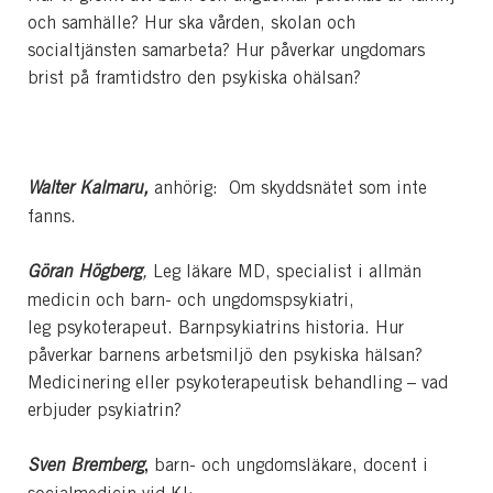
och samhälle? Hur ska vården, skolan och
socialtjänsten samarbeta? Hur påverkar ungdomars
brist på framtidstro den psykiska ohälsan?
Walter Kalmaru,
anhörig: Om skyddsnätet som inte
fanns.
Gö
ran H
ögberg
,
Leg läkare MD, specialist i allmän
medicin och barn- och ungdomspsykiatri,
leg psykoterapeut. Barnpsykiatrins historia. Hur
påverkar barnens arbetsmiljö den psykiska hälsan?
Medicinering eller psykoterapeutisk behandling – vad
erbjuder psykiatrin?
,
Sven Bremberg
barn- och ungdomsläkare, docent i