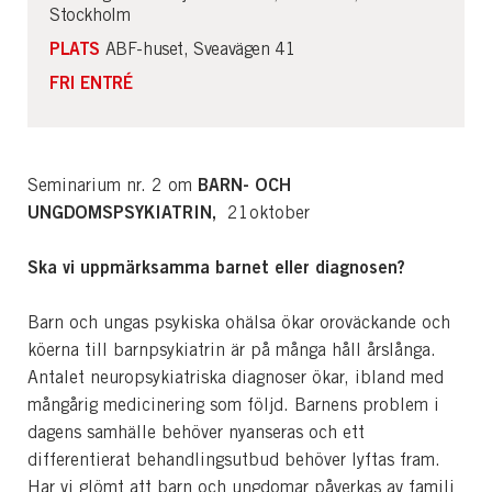
Stockholm
PLATS
ABF-huset, Sveavägen 41
FRI ENTRÉ
BARN- OCH
Seminarium nr. 2 om
UNGDOMSPSYKIATRIN
,
21oktober
Ska vi uppmärksamma barnet eller diagnosen?
Barn och ungas psykiska ohälsa ökar oroväckande och
köerna till barnpsykiatrin är på många håll årslånga.
Antalet neuropsykiatriska diagnoser ökar, ibland med
mångårig medicinering som följd. Barnens problem i
dagens samhälle behöver nyanseras och ett
differentierat behandlingsutbud behöver lyftas fram.
Har vi glömt att barn och ungdomar påverkas av familj