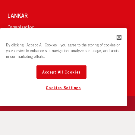
LÄNKAR
Organisation
Om Oss
Lediga jobb
By clicking “Accept All Cookies”, you agree to the storing of cookies on
Nyheter och pressrum
your device to enhance site navigation, analyze site usage, and assist
in our marketing efforts.
Restaurang och konferens:
cirkelnstockholm.se
Accept All Cookies
Cookies Settings