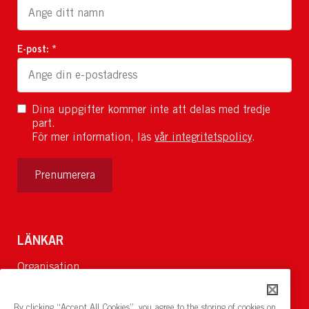
E-post: *
Dina uppgifter kommer inte att delas med tredje
part.
För mer information, läs
vår integritetspolicy
.
Prenumerera
LÄNKAR
Organisation
Om Oss
Lediga jobb
By clicking “Accept All Cookies”, you agree to the storing of cookies on