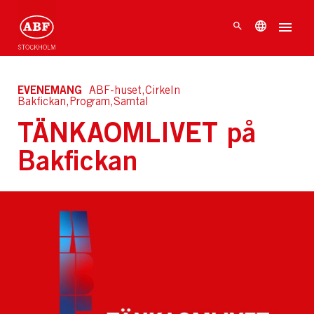
EVENEMANG
ABF-huset,Cirkeln
Bakfickan,Program,Samtal
TÄNKAOMLIVET på
Bakfickan