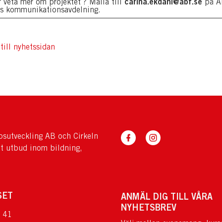
carina.ekdahl@abf.se
r veta mer om projektet ? Maila till
på A
s kommunikationsavdelning.
till nyhetssidan
sutveckling AB och Cirkeln
tt utbud inom bildning,
SET
ANMÄL DIG TILL VÅRA
NYHETSBREV
 41