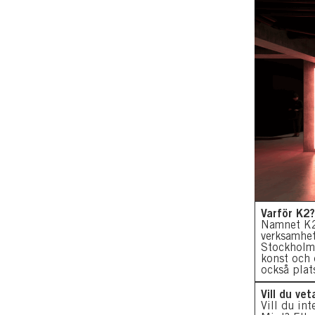
Varför K2?
Namnet K2 
verksamhet
Stockholms
konst och 
också plat
Vill du ve
Vill du in