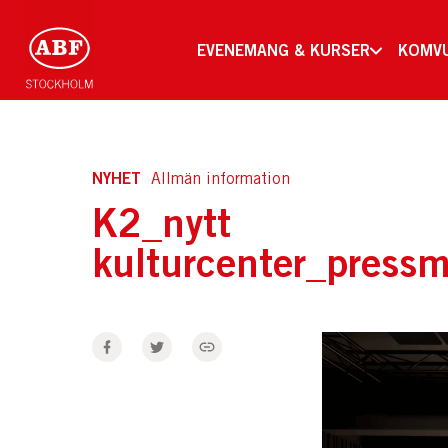
EVENEMANG & KURSER
KOMV
NYHET
Allmän information
K2_nytt
kulturcenter_press