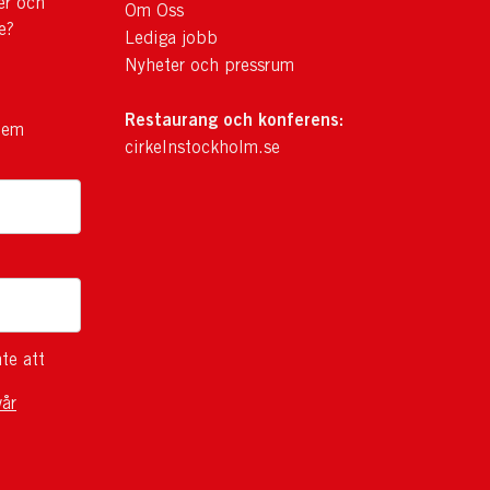
er och
Om Oss
e?
Lediga jobb
Nyheter och pressrum
Restaurang och konferens:
lem
cirkelnstockholm.se
te att
vår