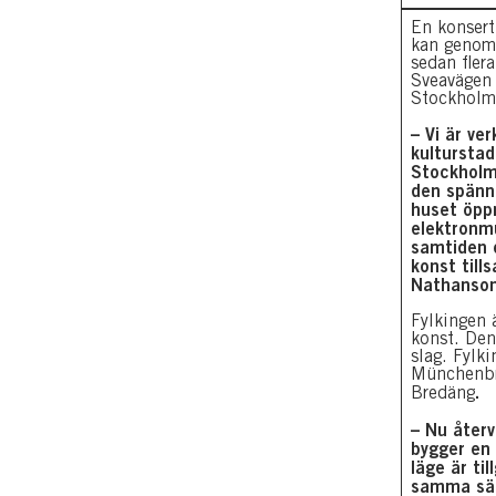
En konsert
kan genomf
sedan flera
Sveavägen
Stockholm 
– Vi är ve
kulturstad
Stockholm
den spänna
huset öpp
elektronm
samtiden o
konst till
Nathanson
Fylkingen 
konst. Den
slag. Fylk
Münchenbry
.
Bredäng
– Nu återv
bygger en
läge är ti
samma sätt