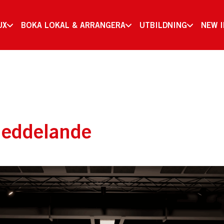
UX
BOKA LOKAL & ARRANGERA
UTBILDNING
NEW 
meddelande