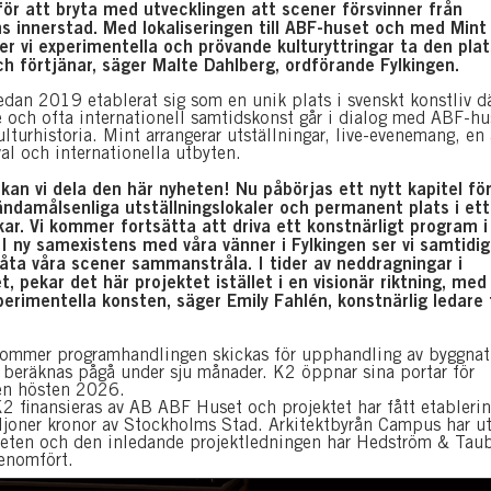
ör att bryta med utvecklingen att scener försvinner från
s innerstad. Med lokaliseringen till ABF-huset och med Min
er vi experimentella och prövande kulturyttringar ta den pla
h förtjänar, säger Malte Dahlberg, ordförande Fylkingen.
edan 2019 etablerat sig som en unik plats i svenskt konstliv d
och ofta internationell samtidskonst går i dialog med ABF-hu
lturhistoria. Mint arrangerar utställningar, live-evenemang, en 
val och internationella utbyten.
 kan vi dela den här nyheten! Nu påbörjas ett nytt kapitel fö
ndamålsenliga utställningslokaler och permanent plats i ett
kar. Vi kommer fortsätta att driva ett konstnärligt program i
I ny samexistens med våra vänner i Fylkingen ser vi samtidi
åta våra scener sammanstråla. I tider av neddragningar i
t, pekar det här projektet istället i en visionär riktning, med 
xperimentella konsten, säger Emily Fahlén, konstnärlig ledare 
kommer programhandlingen skickas för upphandling av byggnat
beräknas pågå under sju månader. K2 öppnar sina portar för
en hösten 2026.
K2 finansieras av AB ABF Huset och projektet har fått etableri
joner kronor av Stockholms Stad. Arkitektbyrån Campus har ut
beten och den inledande projektledningen har Hedström & Tau
enomfört.