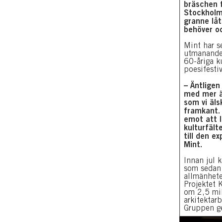
bräschen f
Stockholm
granne låt
behöver oc
Mint har s
utmanande 
60-åriga ku
poesifesti
– Äntligen
med mer ä
som vi äls
framkant. 
emot att l
kulturfälte
till den e
Mint.
Innan jul 
som sedan 
allmänhet
Projektet 
om 2,5 mil
arkitektar
Gruppen g