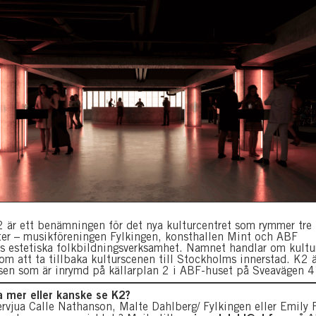
är ett benämningen för det nya kulturcentret som rymmer tre
er – musikföreningen Fylkingen, konsthallen Mint och ABF
 estetiska folkbildningsverksamhet. Namnet handlar om kultu
om att ta tillbaka kulturscenen till Stockholms innerstad. K2 ä
sen som är inrymd på källarplan 2 i ABF-huset på Sveavägen 
ta mer eller kanske se K2?
tervjua Calle Nathanson, Malte Dahlberg/ Fylkingen eller Emily 