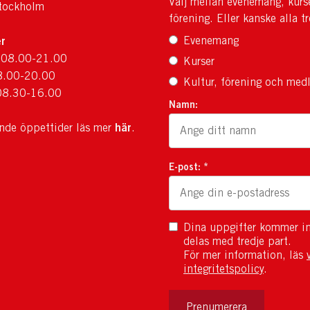
Välj mellan evenemang, kurs
tockholm
förening. Eller kanske alla tr
r
Evenemang
 08.00-21.00
Kurser
8.00-20.00
Kultur, förening och med
08.30-16.00
Namn:
här
ande öppettider läs mer
.
E-post: *
Dina uppgifter kommer in
delas med tredje part.
För mer information, läs
integritetspolicy
.
Prenumerera