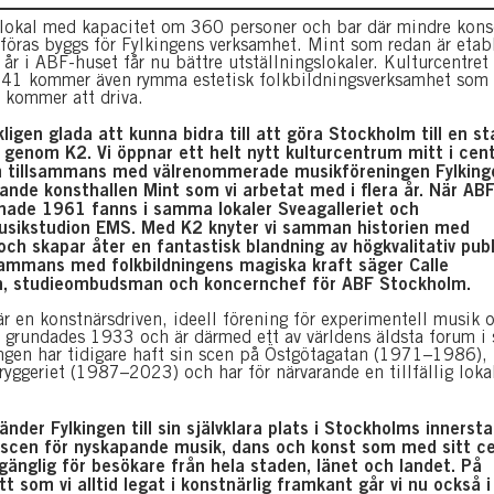
lokal med kapacitet om 360 personer och bar där mindre kons
öras byggs för Fylkingens verksamhet. Mint som redan är etab
 år i ABF-huset får nu bättre utställningslokaler. Kulturcentret
 41 kommer även rymma estetisk folkbildningsverksamhet som
kommer att driva.
rkligen glada att kunna bidra till att göra Stockholm till en s
 genom K2. Vi öppnar ett helt nytt kulturcentrum mitt i cent
 tillsammans med välrenommerade musikföreningen Fylking
nde konsthallen Mint som vi arbetat med i flera år. När ABF
nade 1961 fanns i samma lokaler Sveagalleriet och
usikstudion EMS. Med K2 knyter vi samman historien med
ch skapar åter en fantastisk blandning av högkvalitativ publ
sammans med folkbildningens magiska kraft säger Calle
, studieombudsman och koncernchef för ABF Stockholm.
är en konstnärsdriven, ideell förening för experimentell musik 
 grundades 1933 och är därmed ett av världens äldsta forum i 
ingen har tidigare haft sin scen på Östgötagatan (1971–1986),
ggeriet (1987–2023) och har för närvarande en tillfällig lokal
änder Fylkingen till sin självklara plats i Stockholms innerst
 scen för nyskapande musik, dans och konst som med sitt ce
llgänglig för besökare från hela staden, länet och landet. På
 som vi alltid legat i konstnärlig framkant går vi nu också i