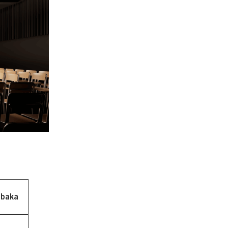
lbaka