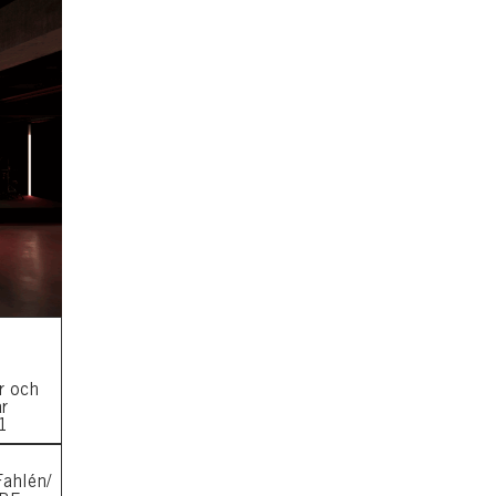
r och
r
41
Fahlén/