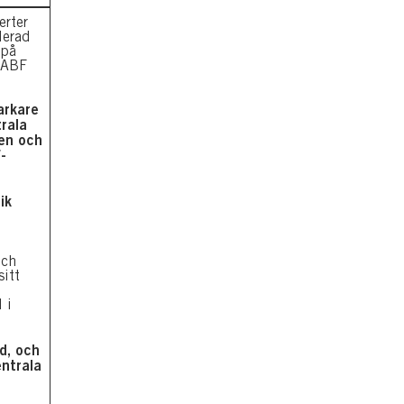
erter
lerad
 på
 ABF
tarkare
rala
en och
-
ik
och
sitt
 i
ad, och
ntrala