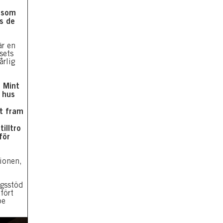
t som
ts de
är en
sets
årlig
r Mint
 hus
gt fram
tilltro
för
ionen,
ngsstöd
fört
be