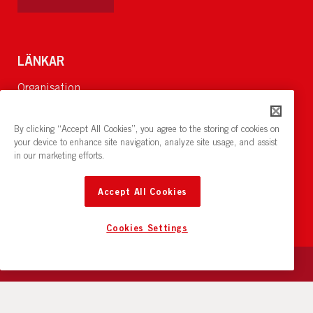
LÄNKAR
Organisation
Om Oss
Lediga jobb
By clicking “Accept All Cookies”, you agree to the storing of cookies on
Nyheter och pressrum
your device to enhance site navigation, analyze site usage, and assist
in our marketing efforts.
Restaurang och konferens:
cirkelnstockholm.se
Accept All Cookies
Cookies Settings