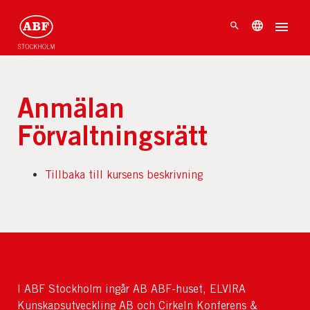
Anmälan
Förvaltningsrätt
Tillbaka till kursens beskrivning
I ABF Stockholm ingår AB ABF-huset, ELVIRA
Kunskapsutveckling AB och Cirkeln Konferens &