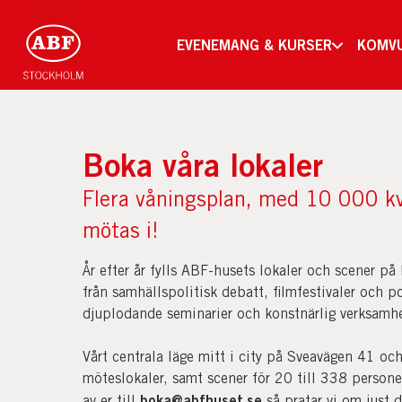
EVENEMANG & KURSER
KOMV
Boka våra lokaler
Flera våningsplan, med 10 000 k
mötas i!
År efter år fylls ABF-husets lokaler och scener på 
från samhällspolitisk debatt, filmfestivaler och p
djuplodande seminarier och konstnärlig verksamh
Vårt centrala läge mitt i city på Sveavägen 41 o
möteslokaler, samt scener för 20 till 338 persone
boka@abfhuset.se
av er till
så pratar vi om just 