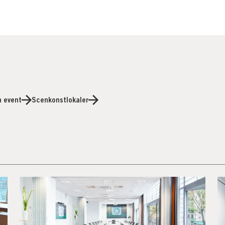
h event
Scenkonstlokaler