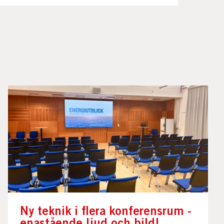
Ny teknik i flera konferensrum -
enastående ljud och bild!