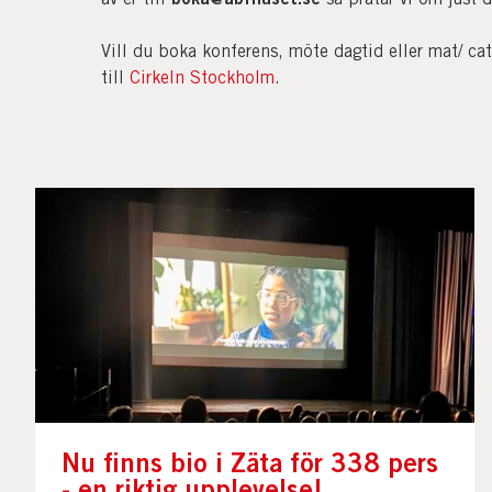
Vill du boka konferens, möte dagtid eller mat/ ca
till
Cirkeln Stockholm
.
Nu finns bio i Zäta för 338 pers
- en riktig upplevelse!