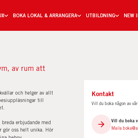
UX
BOKA LOKAL & ARRANGERA
UTBILDNING
NEW 
vm, av rum att
Kontakt
kvällar och helger av allt
oesiuppläsningar till
Vill du boka någon av vå
et.
Vill du boka v
ch breda erbjudande med
Maila boka@a
r gör oss helt unika. Hör
dina behov.