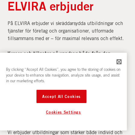
ELVIRA erbjuder
På ELVIRA erbjuder vi skräddarsydda utbildningar och
tjänster för företag och organisationer, utformade
tillsammans med er – för maximal relevans och effekt.
Kurser och tjänster på uppdrag både från den
offentliga och den privata sektorn.
By clicking “Accept All Cookies”, you agree to the storing of cookies on
your device to enhance site navigation, analyze site usage, and assist
Kompetensstärkande utbildningar
baserade på
in our marketing efforts.
den uppdragsgivarens
och slutmottagarens behov
och önskemål.
Accept All Cookies
Kurser
Cookies Settings
Vi erbjuder utbildningar som stärker både individ och