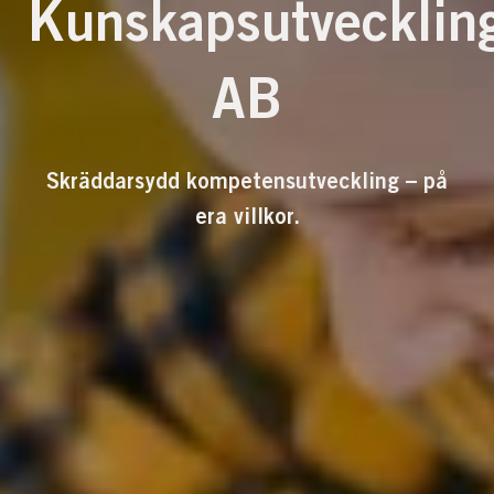
Kunskapsutvecklin
AB
Skräddarsydd kompetensutveckling – på
era villkor.