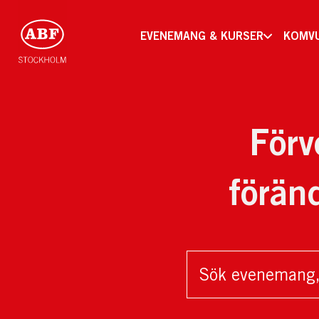
EVENEMANG & KURSER
KOMV
Förv
förän