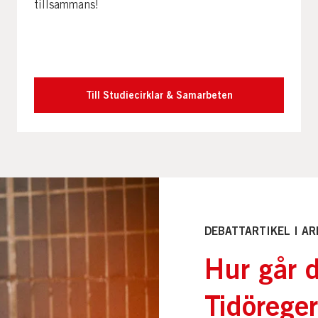
tillsammans!
Till Studiecirklar & Samarbeten
DEBATTARTIKEL I A
Hur går d
Tidöreger