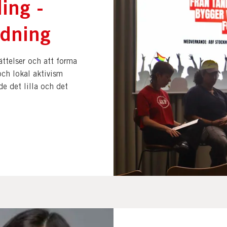
ling -
ldning
ättelser och att forma
och lokal aktivism
de det lilla och det