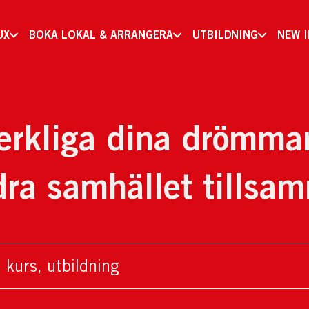
UX
BOKA LOKAL & ARRANGERA
UTBILDNING
NEW 
erkliga dina drömma
dra samhället tillsa