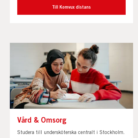
Till Komvux distans
Vård & Omsorg
Studera till undersköterska centralt i Stockholm.