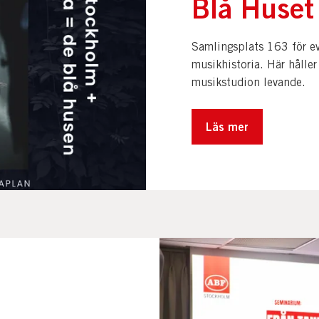
Blå Huset 
Samlingsplats 163 för e
musikhistoria. Här håller
musikstudion levande.
Läs mer