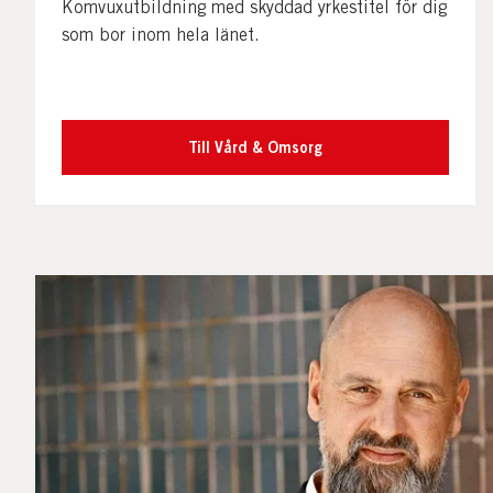
Komvuxutbildning med skyddad yrkestitel för dig
som bor inom hela länet.
Till Vård & Omsorg