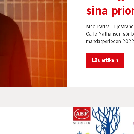
sina prio
Med Parisa Liljestrand 
Calle Nathanson gör bo
mandatperioden 2022 
Läs artikeln