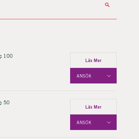
:
100
Läs Mer
ANSÖK
:
50
Läs Mer
ANSÖK