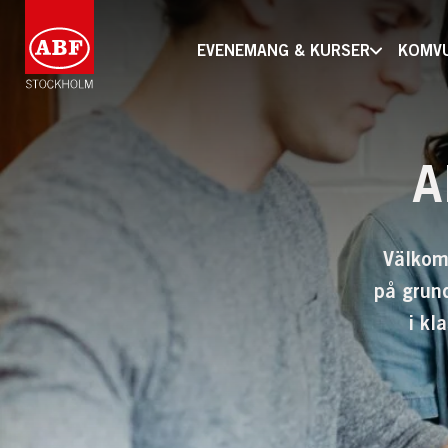
EVENEMANG & KURSER
KOMV
A
Välkom
på grun
i kl