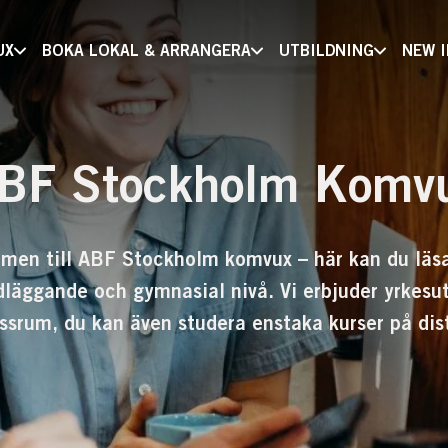
UX
BOKA LOKAL & ARRANGERA
UTBILDNING
NEW 
BF Stockholm Komv
men till ABF Stockholm komvux – här kan du läsa
dläggande och gymnasial nivå. Vi erbjuder yrkesut
assrum, du kan även studera enstaka kurser på dis