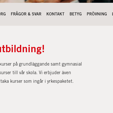
ORG
FRÅGOR & SVAR
KONTAKT
BETYG
PRÖVNING
utbildning!
nskurser på grundläggande samt gymnasial
rser till vår skola. Vi erbjuder även
aka kurser som ingår i yrkespaketet.