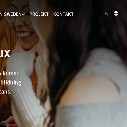
IN SWEDEN
PROJEKT
KONTAKT
ux
 kurser
bildning
tans.