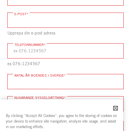
E-POST
*
Upprepa din e-post adress
TELEFONNUMMER
*
ex 076-1234567
ANTAL ÅR BOENDES I SVERIGE
*
NUVARANDE SYSSELSÄTTNING
*
By clicking “Accept All Cookies”, you agree to the storing of cookies on
ÄR REGISTRERAD TOLK SAMT ARBETAR FÖR EN
your device to enhance site navigation, analyze site usage, and assist
TOLKFÖRMEDLING
*
in our marketing efforts.