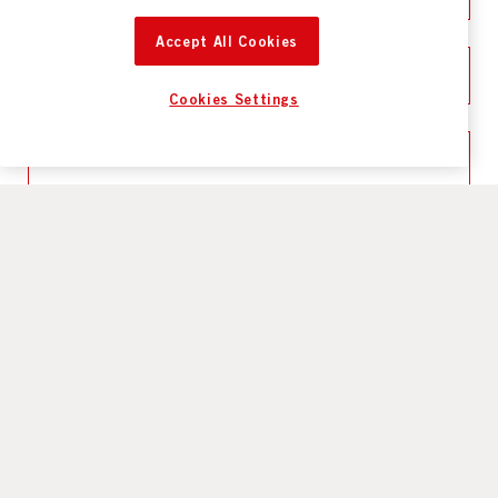
Accept All Cookies
OM JA, NÄR BÖRJADE DU ARBETA SOM TOLK (ÅR)?
Cookies Settings
NAMN PÅ TOLKFÖRMEDLING/UPPDRAGSGIVARE
HUR FICK DU INFORMATION OM GRUNDUTBILDNING TILL
KONTAKTTOLK?
*
ABF Stockholms hemsida
Facebook / Instagram
Blitolk:s hemsida
Från tolkförmedling
Studentum
Från bekant
Sökte på internet
Annan