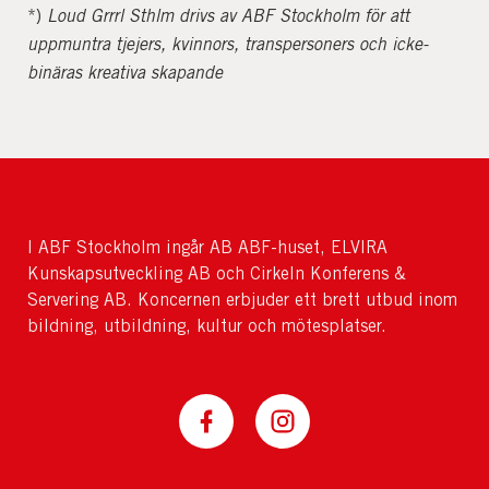
*)
Loud Grrrl Sthlm drivs av ABF Stockholm för att
uppmuntra tjejers, kvinnors, transpersoners och icke-
binäras kreativa skapande
I ABF Stockholm ingår AB ABF-huset, ELVIRA
Kunskapsutveckling AB och Cirkeln Konferens &
Servering AB. Koncernen erbjuder ett brett utbud inom
bildning, utbildning, kultur och mötesplatser.