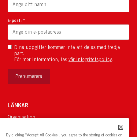
E-post: *
Dina uppgifter kommer inte att delas med tredje
part.
För mer information, läs
vår integritetspolicy
.
Prenumerera
LÄNKAR
Organisation
Om Oss
Lediga jobb
By clicking “Accept All Cookies”, you agree to the storing of cookies on