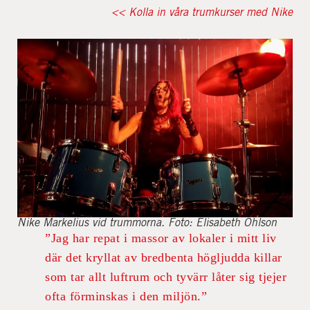
<< Kolla in våra trumkurser med Nike
Nike Markelius vid trummorna. Foto: Elisabeth Ohlson
”Jag har repat i massor av lokaler i mitt liv
där det kryllat av bredbenta högljudda killar
som tar allt luftrum och tyvärr låter sig tjejer
ofta förminskas i den miljön.”