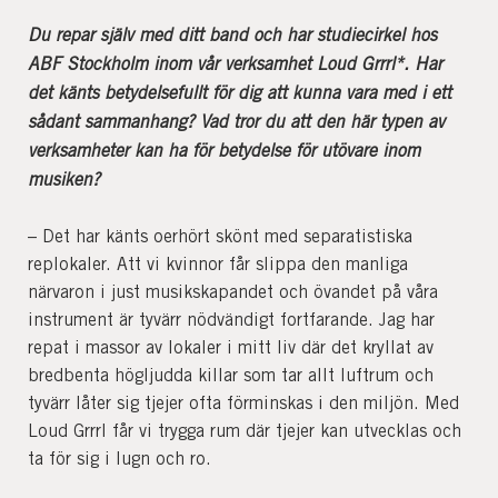
Du repar själv med ditt band och har studiecirkel hos
ABF Stockholm inom vår verksamhet Loud Grrrl*. Har
det känts betydelsefullt för dig att kunna vara med i ett
sådant sammanhang? Vad tror du att den här typen av
verksamheter kan ha för betydelse för utövare inom
musiken?
– Det har känts oerhört skönt med separatistiska
replokaler. Att vi kvinnor får slippa den manliga
närvaron i just musikskapandet och övandet på våra
instrument är tyvärr nödvändigt fortfarande. Jag har
repat i massor av lokaler i mitt liv där det kryllat av
bredbenta högljudda killar som tar allt luftrum och
tyvärr låter sig tjejer ofta förminskas i den miljön. Med
Loud Grrrl får vi trygga rum där tjejer kan utvecklas och
ta för sig i lugn och ro.