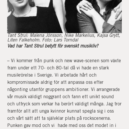
Tant Strul: Malena Jönsson, Nike Markelius, Kajsa Grytt,
Liten Falkeholm. Foto: Lars Torndal
Vad har Tant Strul betytt för svenskt musikliv?
– Vi kommer från punk och new wave-scenen som växte
fram under ett 70- och 80-tal då vi hade en stark
musikrörelse i Sverige. Vi arbetade hårt och
kompromissade aldrig för att anpassa oss efter
någonting utanför gruppens ambitioner. Vi arrangerade
vår musik väldigt noggrant och fann ett unikt sound
och uttryck som verkar ha berört väldigt många. Jag tror
framför allt att unga kvinnor kunnat spegla sig i oss
och vårt sätt att ta självklar plats på rockscenerna.
Punken gav mod och vi hade med oss det modet in i