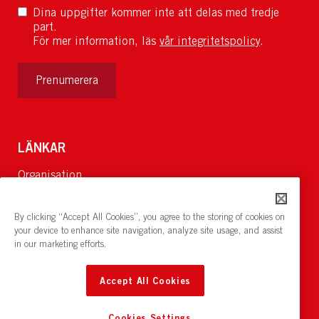
Dina uppgifter kommer inte att delas med tredje
part.
För mer information, läs
vår integritetspolicy
.
Prenumerera
LÄNKAR
Organisation
Om Oss
Lediga jobb
By clicking “Accept All Cookies”, you agree to the storing of cookies on
Nyheter och pressrum
your device to enhance site navigation, analyze site usage, and assist
in our marketing efforts.
Restaurang och konferens:
cirkelnstockholm.se
Accept All Cookies
Cookies Settings