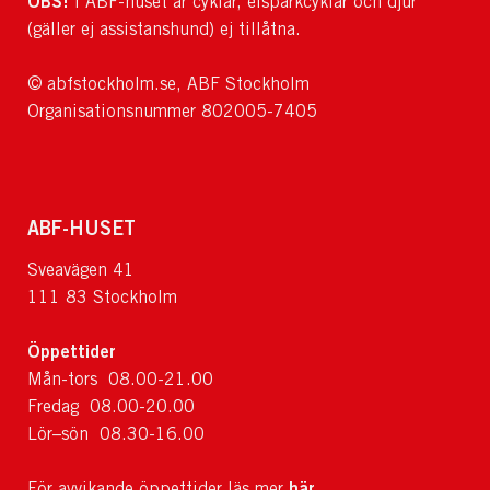
OBS!
I ABF-huset är cyklar, elsparkcyklar och djur
(gäller ej assistanshund) ej tillåtna.
© abfstockholm.se, ABF Stockholm
Organisationsnummer 802005-7405
ABF-HUSET
Sveavägen 41
111 83 Stockholm
Öppettider
Mån-tors 08.00-21.00
Fredag 08.00-20.00
Lör–sön 08.30-16.00
här
För avvikande öppettider läs mer
.