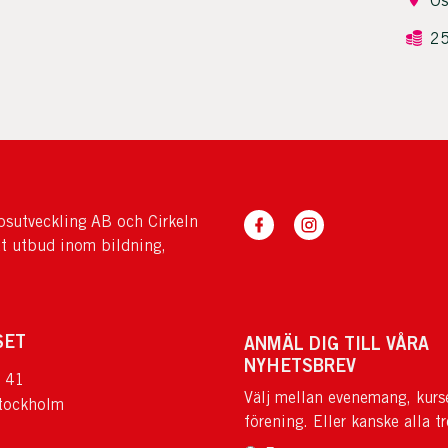
Ös
25
sutveckling AB och Cirkeln
tt utbud inom bildning,
SET
ANMÄL DIG TILL VÅRA
NYHETSBREV
 41
Välj mellan evenemang, kurs
tockholm
förening. Eller kanske alla tr