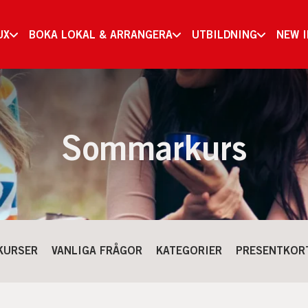
UX
BOKA LOKAL & ARRANGERA
UTBILDNING
NEW 
Sommarkurs
KURSER
VANLIGA FRÅGOR
KATEGORIER
PRESENTKOR