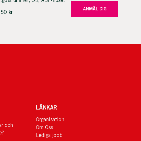
tgötarummet, 5tr, ABF-huset
ANMÄL DIG
50 kr
LÄNKAR
Organisation
er och
Om Oss
e?
Lediga jobb