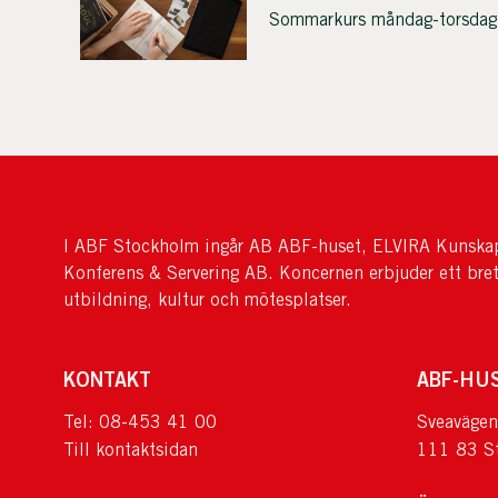
Sommarkurs måndag-torsdag
I ABF Stockholm ingår AB ABF-huset, ELVIRA Kunskap
Konferens & Servering AB. Koncernen erbjuder ett bre
utbildning, kultur och mötesplatser.
KONTAKT
ABF-HU
Tel: 08-453 41 00
Sveavägen
Till kontaktsidan
111 83 S