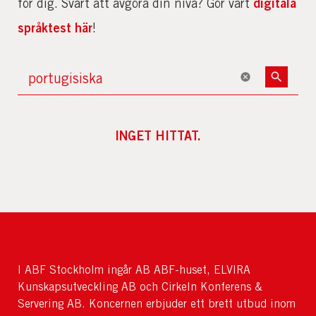
digitala
för dig. Svårt att avgöra din nivå? Gör vårt
språktest här
!
INGET HITTAT.
I ABF Stockholm ingår AB ABF-huset, ELVIRA
Kunskapsutveckling AB och Cirkeln Konferens &
Servering AB. Koncernen erbjuder ett brett utbud inom