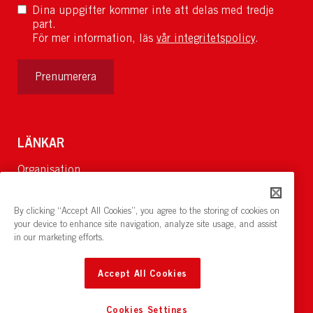
Dina uppgifter kommer inte att delas med tredje
part.
För mer information, läs
vår integritetspolicy
.
Prenumerera
LÄNKAR
Organisation
Om Oss
Lediga jobb
By clicking “Accept All Cookies”, you agree to the storing of cookies on
Nyheter och pressrum
your device to enhance site navigation, analyze site usage, and assist
in our marketing efforts.
Restaurang och konferens:
cirkelnstockholm.se
Accept All Cookies
Cookies Settings