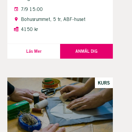
7/9 15:00
Bohusrummet, 5 tr, ABF-huset
4150 kr
Läs Mer
ANMÄL DIG
KURS