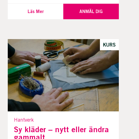
Läs Mer
ANMÄL DIG
KURS
Hantverk
Sy kläder – nytt eller ändra
gammalt