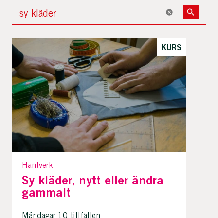
KURS
Hantverk
Sy kläder, nytt eller ändra
gammalt
Måndagar 10 tillfällen