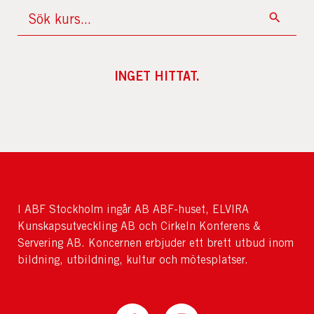
INGET HITTAT.
I ABF Stockholm ingår AB ABF-huset, ELVIRA
Kunskapsutveckling AB och Cirkeln Konferens &
Servering AB. Koncernen erbjuder ett brett utbud inom
bildning, utbildning, kultur och mötesplatser.