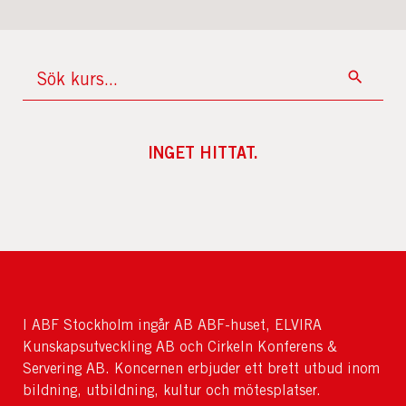
INGET HITTAT.
I ABF Stockholm ingår AB ABF-huset, ELVIRA
Kunskapsutveckling AB och Cirkeln Konferens &
Servering AB. Koncernen erbjuder ett brett utbud inom
bildning, utbildning, kultur och mötesplatser.