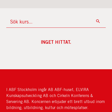
INGET HITTAT.
I ABF Stockholm ingår AB ABF-huset, ELVIRA
Kunskapsutveckling AB och Cirkeln Konferens &
Servering AB. Koncernen erbjuder ett brett utbud inom
bildning, utbildning, kultur och mötesplatser.