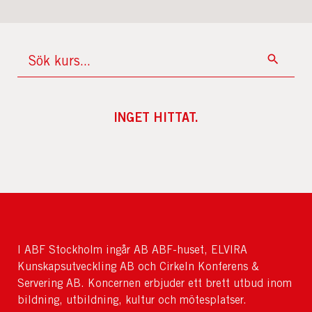
INGET HITTAT.
I ABF Stockholm ingår AB ABF-huset, ELVIRA
Kunskapsutveckling AB och Cirkeln Konferens &
Servering AB. Koncernen erbjuder ett brett utbud inom
bildning, utbildning, kultur och mötesplatser.