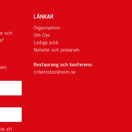
LÄNKAR
Organisation
er och
Om Oss
e?
Lediga jobb
Nyheter och pressrum
Restaurang och konferens:
lem
cirkelnstockholm.se
te att