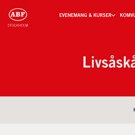
EVENEMANG & KURSER
KOMV
Livsåskå