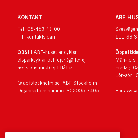
KONTAKT
ABF-HU
Tel: 08-453 41 00
Sveavägen
Till kontaktsidan
111 83 S
OBS!
Öppettide
I ABF-huset är cyklar,
elsparkcyklar och djur (gäller ej
Mån-tors
assistanshund) ej tillåtna.
Fredag 0
Lör–sön 
© abfstockholm.se, ABF Stockholm
Organisationsnummer 802005-7405
För avvik