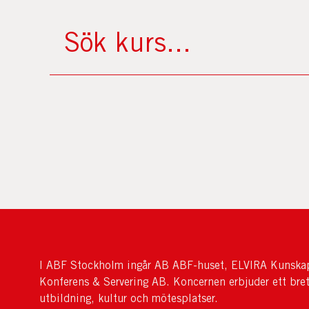
I ABF Stockholm ingår AB ABF-huset, ELVIRA Kunskap
Konferens & Servering AB. Koncernen erbjuder ett bre
utbildning, kultur och mötesplatser.