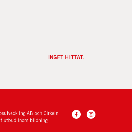
INGET HITTAT.
sutveckling AB och Cirkeln
tt utbud inom bildning,