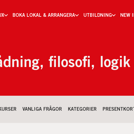
UX
BOKA LOKAL & ARRANGERA
UTBILDNING
NEW 
dning, filosofi, logik
KURSER
VANLIGA FRÅGOR
KATEGORIER
PRESENTKOR