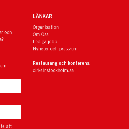
LÄNKAR
Organisation
er och
Om Oss
e?
Lediga jobb
Nyheter och pressrum
Restaurang och konferens:
lem
cirkelnstockholm.se
te att