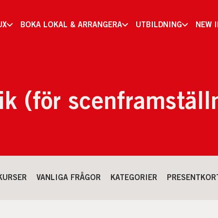
UX
BOKA LOKAL & ARRANGERA
UTBILDNING
NEW 
k (för scenframställ
KURSER
VANLIGA FRÅGOR
KATEGORIER
PRESENTKOR