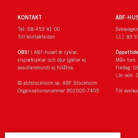
KONTAKT
ABF-HU
Tel: 08-453 41 00
Sveavägen
Till kontaktsidan
111 83 S
OBS!
Öppettide
I ABF-huset är cyklar,
elsparkcyklar och djur (gäller ej
Mån-tors
assistanshund) ej tillåtna.
Fredag 0
Lör–sön 
© abfstockholm.se, ABF Stockholm
Organisationsnummer 802005-7405
För avvik