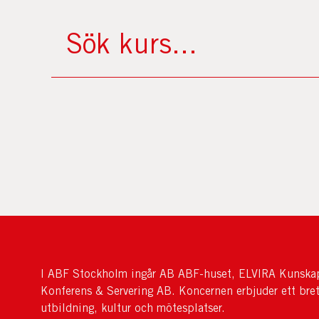
I ABF Stockholm ingår AB ABF-huset, ELVIRA Kunskap
Konferens & Servering AB. Koncernen erbjuder ett bre
utbildning, kultur och mötesplatser.