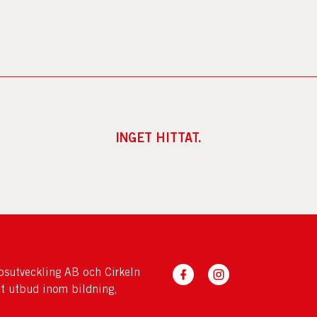
INGET HITTAT.
sutveckling AB och Cirkeln
tt utbud inom bildning,