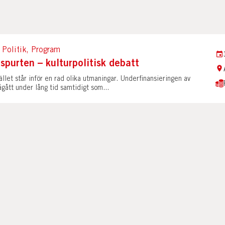
 Politik, Program
tspurten – kulturpolitisk debatt
llet står inför en rad olika utmaningar. Underfinansieringen av
ågått under lång tid samtidigt som...