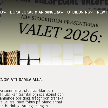
UX
BOKA LOKAL & ARRANGERA
UTBILDNING
NEW 
GENOM ATT SAMLA ALLA.
a seminarier, studiecirklar och
ll Publiken (samtal om scenkonst och
rännande politiska frågor och granska
ra väljare, med fokus på bland annat
 och bildning. Arrangemangen