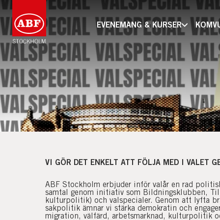
EVENEMANG & KURSER
KOMV
VI GÖR DET ENKELT ATT FÖLJA MED I VALET 
ABF Stockholm erbjuder inför valår en rad politisk
samtal genom initiativ som Bildningsklubben, Ti
kulturpolitik)
och valspecialer. Genom att lyfta b
sakpolitik ämnar vi stärka demokratin och engage
migration, välfärd, arbetsmarknad, kulturpolitik