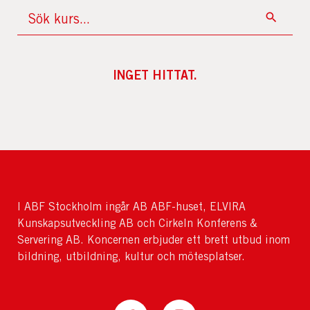
INGET HITTAT.
I ABF Stockholm ingår AB ABF-huset, ELVIRA
Kunskapsutveckling AB och Cirkeln Konferens &
Servering AB. Koncernen erbjuder ett brett utbud inom
bildning, utbildning, kultur och mötesplatser.