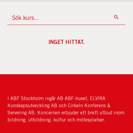
INGET HITTAT.
I ABF Stockholm ingår AB ABF-huset, ELVIRA
Kunskapsutveckling AB och Cirkeln Konferens &
Servering AB. Koncernen erbjuder ett brett utbud inom
bildning, utbildning, kultur och mötesplatser.