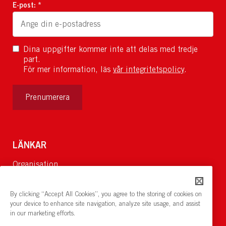
E-post: *
Dina uppgifter kommer inte att delas med tredje
part.
För mer information, läs
vår integritetspolicy
.
Prenumerera
LÄNKAR
Organisation
Om Oss
Lediga jobb
By clicking “Accept All Cookies”, you agree to the storing of cookies on
Nyheter och pressrum
your device to enhance site navigation, analyze site usage, and assist
in our marketing efforts.