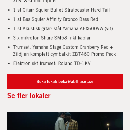
XLR, 8 st line inputs
1 st Gitarr Squier Bullet Stratocaster Hard Tail
1 st Bas Squier Affinity Bronco Bass Red
1 st Akustisk gitarr stål Yamaha APX600VW (vit)
3 x mikrofon Shure SM58 inkl kablar
Trumset: Yamaha Stage Custom Cranberry Red +
Zildjian komplett cymbalkit ZBT460 Promo Pack
Elektroniskt trumset: Roland TD-1KV
Boka lokal: boka@abfhuset.se
Se fler lokaler