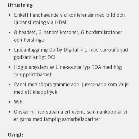
Utrustning:
Enkelt handhavande vid konferenser med bild och
ljudanslutning via HDMI
8 headset, 3 handmikrofoner, 6 bordsmikrofoner
och hörslinga
Ljudanläggning Dolby Digital 7.1 med surroundljud
godkänt enligt DCI
Högtalarsystem av Line-source typ TOA med hög
taluppfattbarhet
Panel med förprogrammerade ljusscenario som väljs
med ett knapptryck
WiFi
Önskar ni live-streama ert event, sammankopplar vi
er gärna med lämplig samarbetspartner
Övrigt: