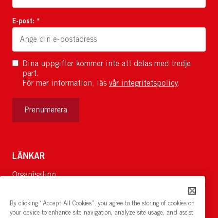
E-post: *
Dina uppgifter kommer inte att delas med tredje
part.
För mer information, läs
vår integritetspolicy
.
Prenumerera
LÄNKAR
Organisation
Om Oss
Lediga jobb
By clicking “Accept All Cookies”, you agree to the storing of cookies on
Nyheter och pressrum
your device to enhance site navigation, analyze site usage, and assist