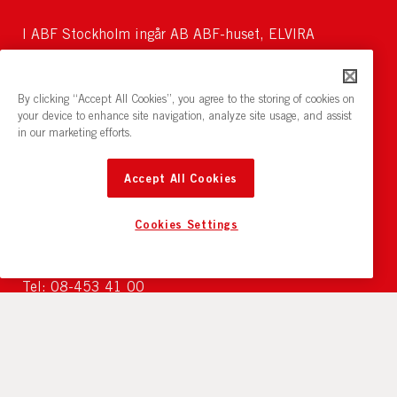
I ABF Stockholm ingår AB ABF-huset, ELVIRA
Kunskapsutveckling AB och Cirkeln Konferens &
Servering AB. Koncernen erbjuder ett brett utbud inom
bildning, utbildning, kultur och mötesplatser.
By clicking “Accept All Cookies”, you agree to the storing of cookies on
your device to enhance site navigation, analyze site usage, and assist
in our marketing efforts.
Accept All Cookies
Cookies Settings
KONTAKT
Tel: 08-453 41 00
Till kontaktsidan
OBS!
I ABF-huset är cyklar, elsparkcyklar och djur
(gäller ej assistanshund) ej tillåtna.