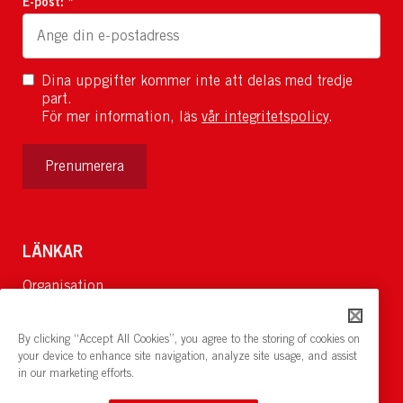
E-post: *
Dina uppgifter kommer inte att delas med tredje
part.
För mer information, läs
vår integritetspolicy
.
Prenumerera
LÄNKAR
Organisation
Om Oss
Lediga jobb
By clicking “Accept All Cookies”, you agree to the storing of cookies on
Nyheter och pressrum
your device to enhance site navigation, analyze site usage, and assist
in our marketing efforts.
Restaurang och konferens:
cirkelnstockholm.se