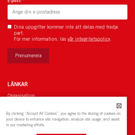
E-post: *
Dina uppgifter kommer inte att delas med tredje
part.
För mer information, läs
vår integritetspolicy
.
Prenumerera
LÄNKAR
Organisation
Om Oss
Lediga jobb
By clicking “Accept All Cookies”, you agree to the storing of cookies on
Nyheter och pressrum
your device to enhance site navigation, analyze site usage, and assist
in our marketing efforts.
Restaurang och konferens:
cirkelnstockholm.se