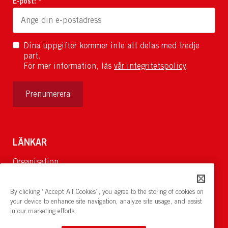
E-post: *
Dina uppgifter kommer inte att delas med tredje
part.
För mer information, läs
vår integritetspolicy
.
Prenumerera
LÄNKAR
Organisation
Om Oss
Lediga jobb
By clicking “Accept All Cookies”, you agree to the storing of cookies on
Nyheter och pressrum
your device to enhance site navigation, analyze site usage, and assist
in our marketing efforts.
Restaurang och konferens:
cirkelnstockholm.se