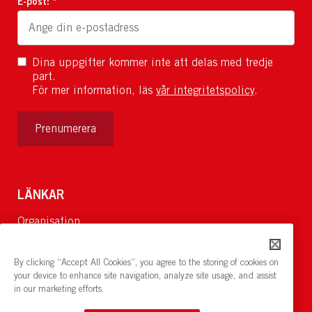
E-post: *
Dina uppgifter kommer inte att delas med tredje
part.
För mer information, läs
vår integritetspolicy
.
Prenumerera
LÄNKAR
Organisation
Om Oss
Lediga jobb
By clicking “Accept All Cookies”, you agree to the storing of cookies on
Nyheter och pressrum
your device to enhance site navigation, analyze site usage, and assist
in our marketing efforts.
Restaurang och konferens:
cirkelnstockholm.se