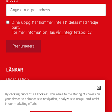
E-post: *
Dina uppgifter kommer inte att delas med tredje
part.
För mer information, läs
vår integritetspolicy
.
Prenumerera
LÄNKAR
Organisation
Om Oss
Lediga jobb
By clicking “Accept All Cookies”, you agree to the storing of cookies on
Nyheter och pressrum
your device to enhance site navigation, analyze site usage, and assist
in our marketing efforts.
Restaurang och konferens:
cirkelnstockholm.se