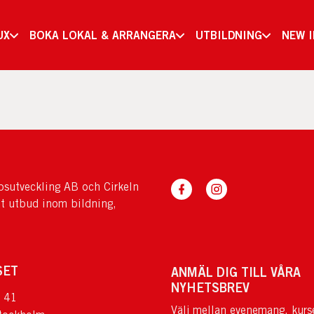
UX
BOKA LOKAL & ARRANGERA
UTBILDNING
NEW 
sutveckling AB och Cirkeln
tt utbud inom bildning,
SET
ANMÄL DIG TILL VÅRA
NYHETSBREV
 41
Välj mellan evenemang, kurs