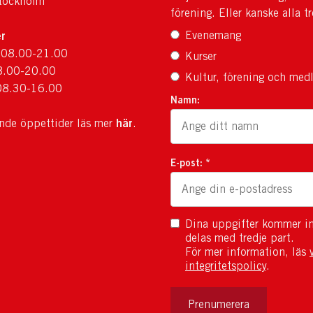
tockholm
förening. Eller kanske alla tr
r
Evenemang
 08.00-21.00
Kurser
8.00-20.00
Kultur, förening och med
08.30-16.00
Namn:
här
ande öppettider läs mer
.
E-post: *
Dina uppgifter kommer in
delas med tredje part.
För mer information, läs
integritetspolicy
.
Prenumerera