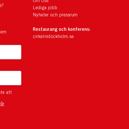
Om Oss
e?
Lediga jobb
Nyheter och pressrum
Restaurang och konferens:
lem
cirkelnstockholm.se
te att
vår