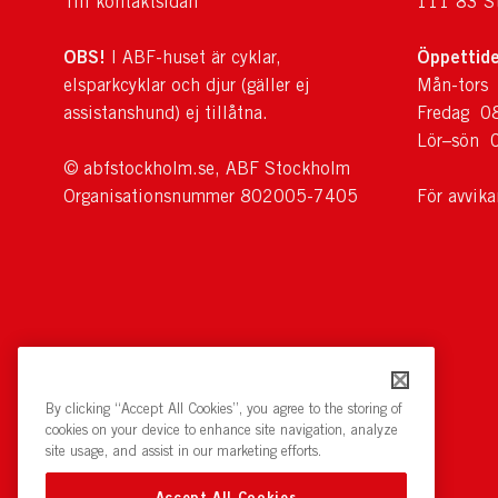
Till kontaktsidan
111 83 S
OBS!
Öppettide
I ABF-huset är cyklar,
elsparkcyklar och djur (gäller ej
Mån-tors
assistanshund) ej tillåtna.
Fredag 0
Lör–sön 
© abfstockholm.se, ABF Stockholm
Organisationsnummer 802005-7405
För avvik
By clicking “Accept All Cookies”, you agree to the storing of
cookies on your device to enhance site navigation, analyze
site usage, and assist in our marketing efforts.
Accept All Cookies