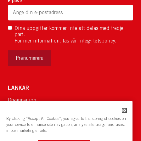
E-post: *
Dina uppgifter kommer inte att delas med tredje
part.
För mer information, läs
vår integritetspolicy
.
Prenumerera
LÄNKAR
Organisation
Om Oss
Lediga jobb
By clicking “Accept All Cookies”, you agree to the storing of cookies on
Nyheter och pressrum
your device to enhance site navigation, analyze site usage, and assist
in our marketing efforts.
Restaurang och konferens:
cirkelnstockholm.se