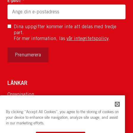
E-post: *
Dina uppgifter kommer inte att delas med tredje
part.
För mer information, läs
vår integritetspolicy
.
Prenumerera
LÄNKAR
Organisation
Om Oss
Lediga jobb
By clicking “Accept All Cookies”, you agree to the storing of cookies on
Nyheter och pressrum
your device to enhance site navigation, analyze site usage, and assist
in our marketing efforts.
Restaurang och konferens:
cirkelnstockholm.se