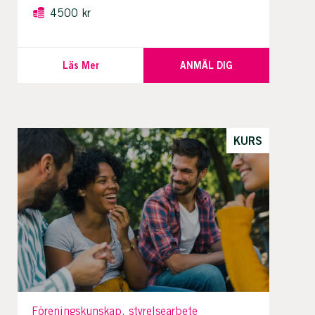
4500 kr
Läs Mer
ANMÄL DIG
KURS
Föreningskunskap, styrelsearbete