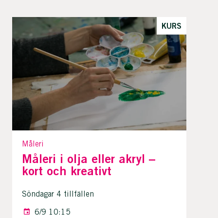
KURS
Måleri
Måleri i olja eller akryl –
kort och kreativt
Söndagar 4 tillfällen
6/9 10:15