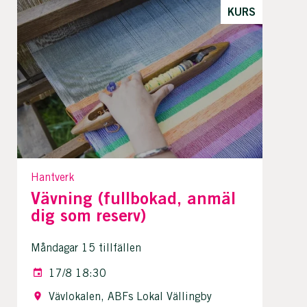
KURS
Hantverk
Vävning (fullbokad, anmäl
dig som reserv)
Måndagar 15 tillfällen
17/8 18:30
Vävlokalen, ABFs Lokal Vällingby