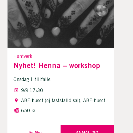
Hantverk
Nyhet! Henna – workshop
Onsdag 1 tillfälle
9/9 17:30
ABF-huset (ej fastställd sal), ABF-huset
650 kr
Läs Mer
ANMÄL DIG