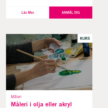
Läs Mer
ANMÄL DIG
KURS
Måleri
Måleri i olja eller akryl