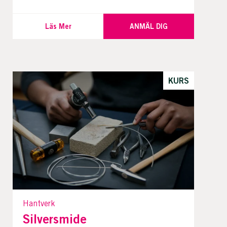
Läs Mer
ANMÄL DIG
KURS
Hantverk
Silversmide