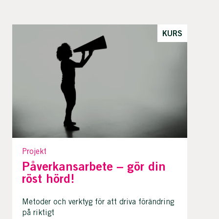
KURS
Projekt
Påverkansarbete – gör din
röst hörd!
Metoder och verktyg för att driva förändring
på riktigt