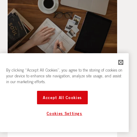
Skrivande
By clicking “Accept All Cookies”, you agree to the storing of cookies on
Kreativt skrivande del 1
your device to enhance site navigation, analyze site usage, and assist
(nybörjare)
in our marketing efforts.
Tisdagar 7 tillfällen
Accept All Cookies
22/9 17:30
Cookies Settings
Värmlandsrummet, 5tr, ABF-huset
2795 kr