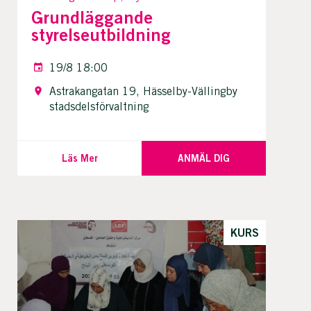
Grundläggande
styrelseutbildning
19/8 18:00
Astrakangatan 19, Hässelby-Vällingby
stadsdelsförvaltning
Läs Mer
ANMÄL DIG
KURS