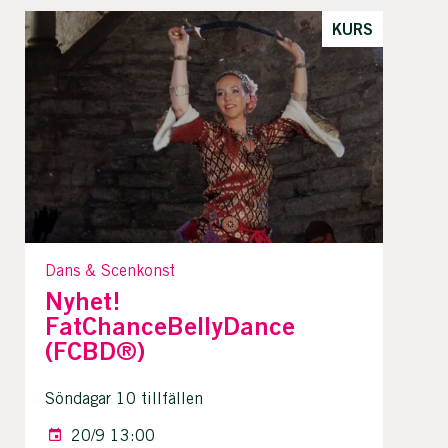
KURS
Dans & Scenkonst
Nyhet!
FatChanceBellyDance
(FCBD®)
Söndagar 10 tillfällen
20/9 13:00