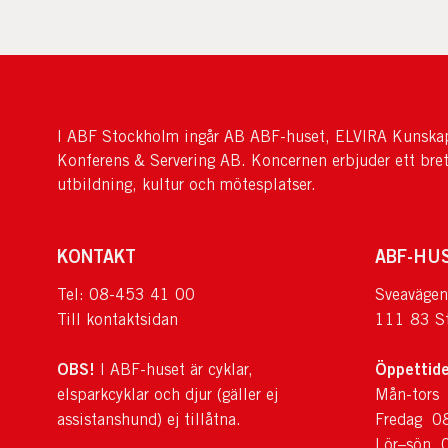
I ABF Stockholm ingår AB ABF-huset, ELVIRA Kunskap
Konferens & Servering AB. Koncernen erbjuder ett bre
utbildning, kultur och mötesplatser.
KONTAKT
ABF-HU
Tel: 08-453 41 00
Sveavägen
Till kontaktsidan
111 83 S
OBS!
Öppettide
I ABF-huset är cyklar,
elsparkcyklar och djur (gäller ej
Mån-tors
assistanshund) ej tillåtna.
Fredag 0
Lör–sön 