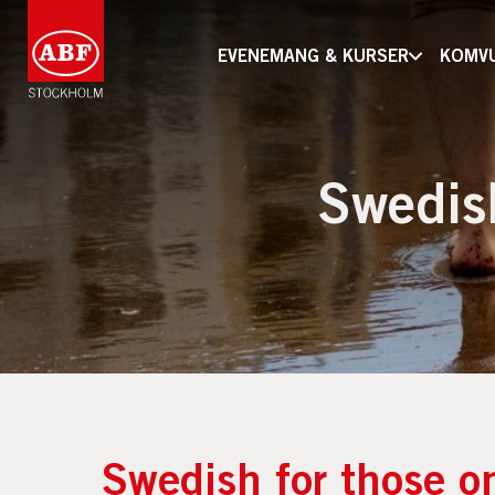
EVENEMANG & KURSER
KOMV
Swedish
Swedish for those on