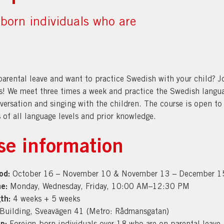
-born individuals who are
parental leave and want to practice Swedish with your child? J
ns! We meet three times a week and practice the Swedish langu
versation and singing with the children. The course is open to
 of all language levels and prior knowledge.
se information
od:
October 16 – November 10 & November 13 – December 1
e:
Monday, Wednesday, Friday, 10:00 AM–12:30 PM
th:
4 weeks + 5 weeks
uilding, Sveavägen 41 (Metro: Rådmansgatan)
p:
Foreign-born individuals over 18 who are on parental leave.