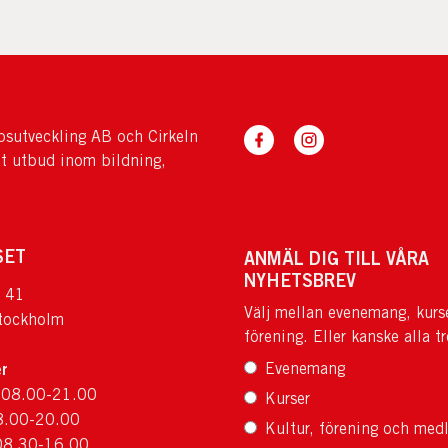
sutveckling AB och Cirkeln
tt utbud inom bildning,
SET
ANMÄL DIG TILL VÅRA
NYHETSBREV
 41
Välj mellan evenemang, kurs
tockholm
förening. Eller kanske alla tr
r
Evenemang
 08.00-21.00
Kurser
8.00-20.00
Kultur, förening och med
08.30-16.00