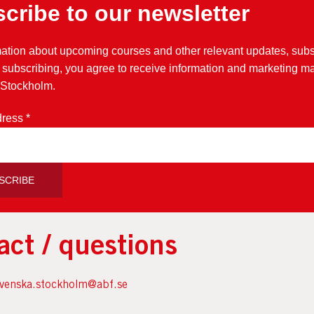
cribe to our newsletter
ormation
mation about upcoming courses and other relevant updates, sub
 subscribing, you agree to receive information and marketing ma
:
16 oktober – 10 november & 13 november – 15 december
 Stockholm.
:
Måndag, onsdag, fredag, kl. 10:00–12.30
 veckor + 5 veckor
dress
*
uset, Sveavägen 41 (T-bana: Rådmansgatan)
trikesfödda personer över 18 år som är föräldralediga.
iftsfritt
act / questions
svenska.stockholm@abf.se