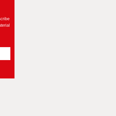
scribe
terial