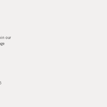
oin our
age
5