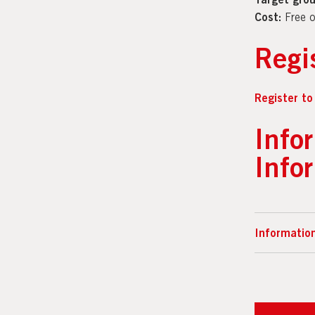
Cost:
Free o
Regi
Register to
Info
Info
Information
Är du föräl
till våra ko
språket gen
för deltaga