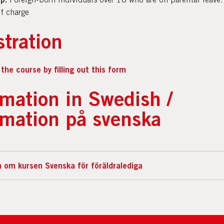
f charge
stration
 the course by filling out this form
rmation in Swedish /
rmation på svenska
 om kursen Svenska för föräldralediga
draledig och vill öva på svenska tillsammans med ditt barn? V
stnadsfria träffar! Vi träffas tre gånger i veckan och övar på det
om konversation och sång tillsammans med barnen. Kursen är
re med alla språknivåer och förkunskaper.