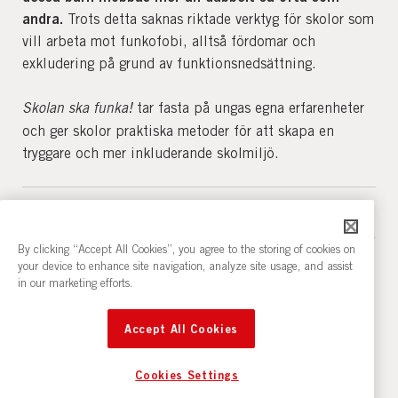
metodmaterial kommer att se ut. Vi kommer även
information om projektets senare skeden följer!
andra.
Trots detta saknas riktade verktyg för skolor som
att ta fram ett upplägg för studiecirklar för att
vill arbeta mot funkofobi, alltså fördomar och
implementera projektets lärdomar i ABF:s
exkludering på grund av funktionsnedsättning.
ordinarie verksamhet.
Skolan ska funka!
tar fasta på ungas egna erfarenheter
Under år 1 är därtill vår ambition att möta minst
och ger skolor praktiska metoder för att skapa en
80 ungdomar och 12 pedagoger.
tryggare och mer inkluderande skolmiljö.
Läs mer om behovet här:
I Sverige lever nästan var tredje barn i åldern 11–15 år
By clicking “Accept All Cookies”, you agree to the storing of cookies on
your device to enhance site navigation, analyze site usage, and assist
med en funktionsnedsättning eller långvarig sjukdom.
in our marketing efforts.
Forskningen är tydlig: dessa barn mobbas mer än
Till skolor – delta i
dubbelt så ofta som sina jämnåriga utan
Accept All Cookies
funktionsnedsättning. Trots detta ägnas väldigt lite tid
projektet!
i skolan åt att prata om barns olikheter och behov
Cookies Settings
kopplat till funktion – och ännu mindre åt att aktivt