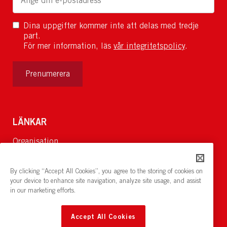
Dina uppgifter kommer inte att delas med tredje
part.
För mer information, läs
vår integritetspolicy
.
Prenumerera
LÄNKAR
Organisation
Om Oss
Lediga jobb
By clicking “Accept All Cookies”, you agree to the storing of cookies on
Nyheter och pressrum
your device to enhance site navigation, analyze site usage, and assist
in our marketing efforts.
Restaurang och konferens:
cirkelnstockholm.se
Accept All Cookies