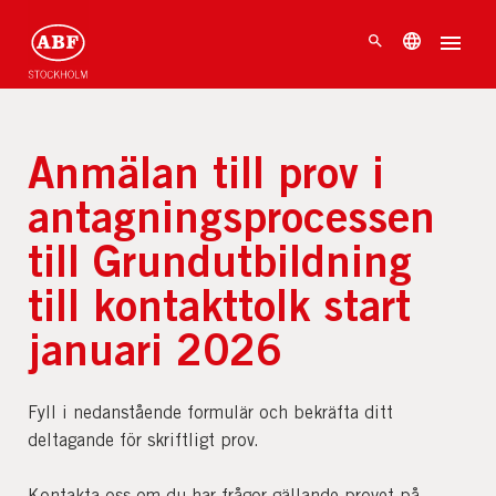
Anmälan till prov i
antagningsprocessen
till Grundutbildning
till kontakttolk start
januari 2026
Fyll i nedanstående formulär och bekräfta ditt
deltagande för skriftligt prov.
Kontakta oss om du har frågor gällande provet på