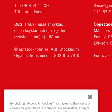
Tel: 08-453 41 00
Sveavägen
Till kontaktsidan
111 83 S
OBS!
Öppettide
I ABF-huset är cyklar,
elsparkcyklar och djur (gäller ej
Mån-tors
assistanshund) ej tillåtna.
Fredag 0
Lör–sön 
© abfstockholm.se, ABF Stockholm
Organisationsnummer 802005-7405
För avvik
By clicking “Accept All Cookies”, you agree to the storing of
cookies on your device to enhance site navigation, analyze