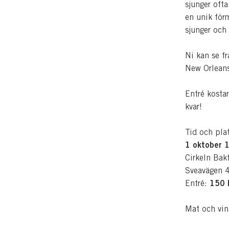
sjunger oft
en unik för
sjunger och 
Ni kan se f
New Orleans
Entré kosta
kvar!
Tid och plat
1 oktober
1
Cirkeln Bak
Sveavägen 
150 
Entré:
Mat och vin