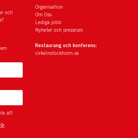
Organisation
er och
Om Oss
e?
Lediga jobb
Nyheter och pressrum
Restaurang och konferens:
lem
cirkelnstockholm.se
te att
vår