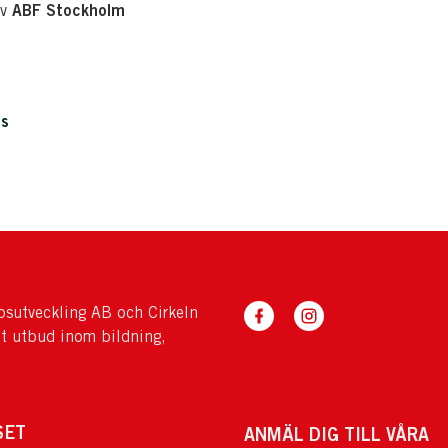
ABF Stockholm
av
is
sutveckling AB och Cirkeln
tt utbud inom bildning,
SET
ANMÄL DIG TILL VÅRA