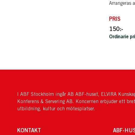
Arrangeras 
PRIS
150:-
Ordinarie pr
I ABF Stockholm ingår AB ABF-huset, ELVIRA Kunskap
Konferens & Servering AB. Koncernen erbjuder ett bre
utbildning, kultur och mötesplatser.
KONTAKT
ABF-HU