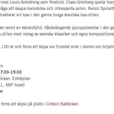
a med Louis Armstrong som förebild. Claes Grönberg spelar ba
måga att skapa melodiösa och intressanta solon. Renzo Spinett
trakterar sin bas i den gamla tunga kreolska bas-stilen.
ram emot en känslofylld, hårdsvängande jazzupplevelse i den g
 stilen med inslag av svenska klassiker och egna kompositione
r 150 kr och finns att köpa via
Tickster
eller i dörren om biljett
s:
7:30-19:30
fickan, Entréplan
41, ABF-huset
kr
 finns att köpa på plats i
Cirkeln Bakfickan
.