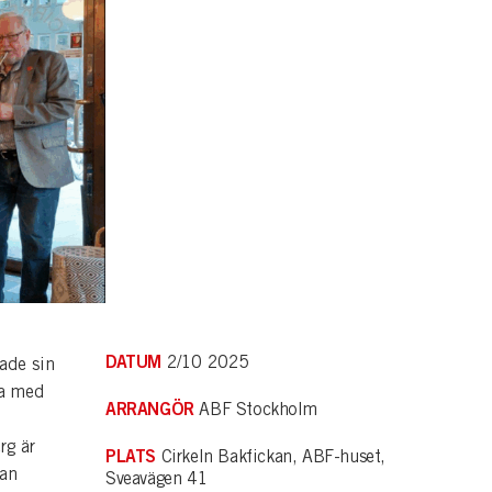
DATUM
2/10 2025
jade sin
da med
ARRANGÖR
ABF Stockholm
rg är
PLATS
Cirkeln Bakfickan, ABF-huset,
Han
Sveavägen 41