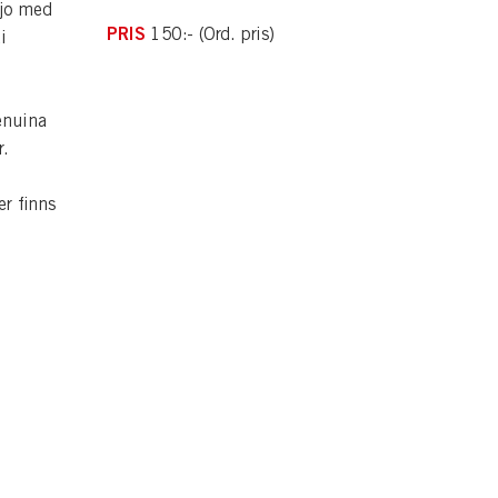
njo med
PRIS
150:- (Ord. pris)
i
enuina
r.
er finns