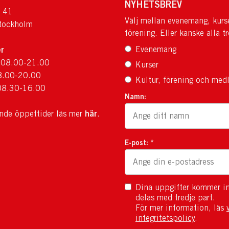
NYHETSBREV
 41
Välj mellan evenemang, kurs
tockholm
förening. Eller kanske alla tr
r
Evenemang
 08.00-21.00
Kurser
8.00-20.00
Kultur, förening och med
08.30-16.00
Namn:
här
ande öppettider läs mer
.
E-post: *
Dina uppgifter kommer in
delas med tredje part.
För mer information, läs
integritetspolicy
.