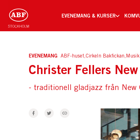
EVENEMANG & KURSER
KOMV
EVENEMANG
ABF-huset,Cirkeln Bakfickan,Musik
Christer Fellers Ne
- traditionell gladjazz från New