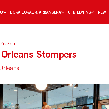
UX
BOKA LOKAL & ARRANGERA
UTBILDNING
NEW 
,Program
w Orleans Stompers
 Orleans