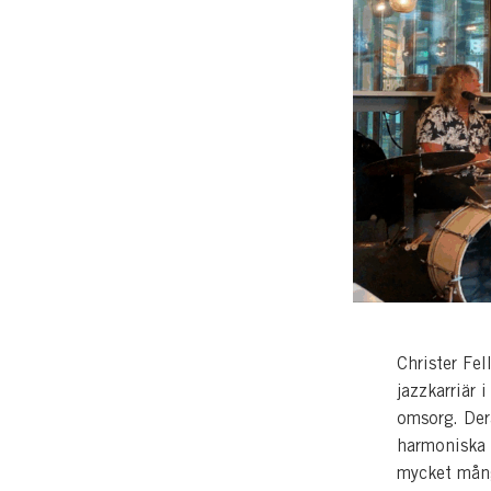
Christe
r Fel
jazzkarriär
omsorg. Der
harmoniska 
mycket mång