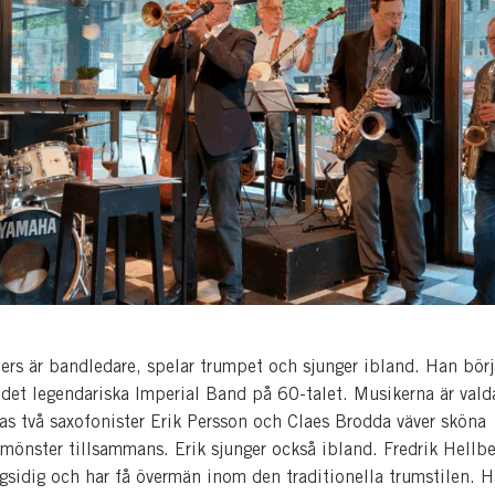
lers är bandledare, spelar trumpet och sjunger ibland. Han bör
 i det legendariska Imperial Band på 60-talet. Musikerna är val
as två saxofonister Erik Persson och Claes Brodda väver sköna
mönster tillsammans. Erik sjunger också ibland. Fredrik Hellbe
sidig och har få övermän inom den traditionella trumstilen. 