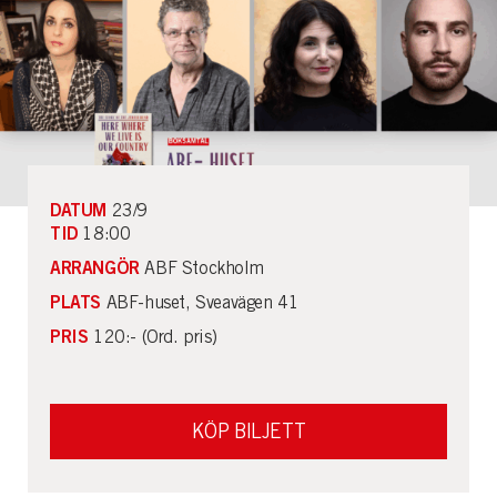
DATUM
23/9
TID
18:00
ARRANGÖR
ABF Stockholm
PLATS
ABF-huset, Sveavägen 41
PRIS
120:- (Ord. pris)
KÖP BILJETT